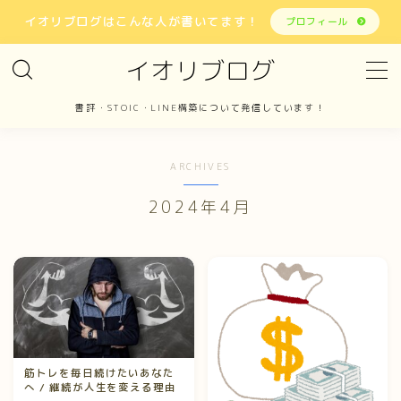
イオリブログはこんな人が書いてます！
プロフィール
イオリブログ
MENU
書評・STOIC・LINE構築について発信しています！
ホーム
ARCHIVES
書評
2024年4月
STOIC
LINE構築
報告
筋トレを毎日続けたいあなた
お問い合わせ
へ / 継続が人生を変える理由