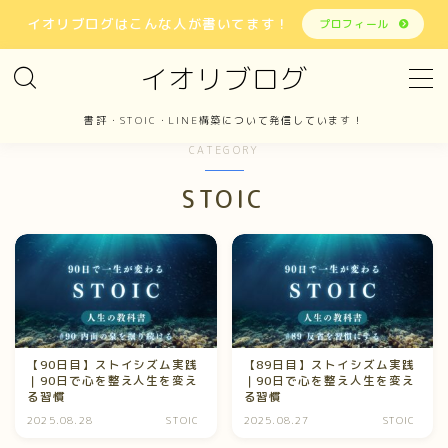
イオリブログはこんな人が書いてます！
プロフィール
イオリブログ
MENU
書評・STOIC・LINE構築について発信しています！
ホーム
CATEGORY
STOIC
書評
STOIC
LINE構築
報告
【90日目】ストイシズム実践
【89日目】ストイシズム実践
｜90日で心を整え人生を変え
｜90日で心を整え人生を変え
る習慣
る習慣
お問い合わせ
2025.08.28
STOIC
2025.08.27
STOIC