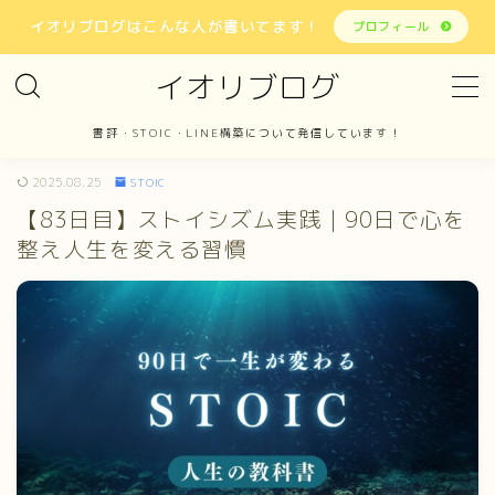
イオリブログはこんな人が書いてます！
プロフィール
イオリブログ
MENU
書評・STOIC・LINE構築について発信しています！
ホーム
2025.08.25
STOIC
【83日目】ストイシズム実践｜90日で心を
書評
整え人生を変える習慣
STOIC
LINE構築
報告
お問い合わせ