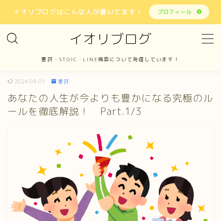
イオリブログはこんな人が書いてます！
プロフィール
イオリブログ
MENU
書評・STOIC・LINE構築について発信しています！
ホーム
2024.09.01
書評
あなたの人生が今よりも豊かになる究極のル
書評
ールを徹底解説！ Part.1/3
STOIC
LINE構築
報告
お問い合わせ