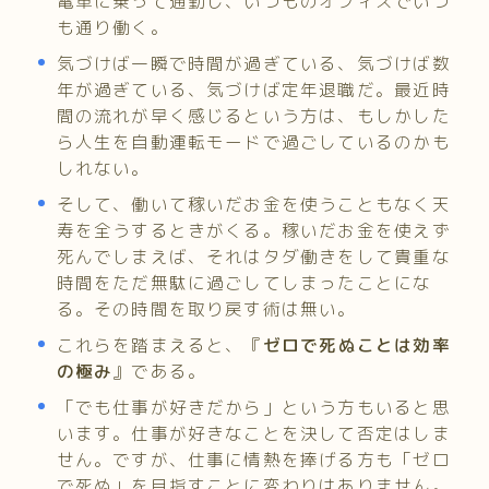
電車に乗って通勤し、いつものオフィスでいつ
も通り働く。
気づけば一瞬で時間が過ぎている、気づけば数
年が過ぎている、気づけば定年退職だ。最近時
間の流れが早く感じるという方は、もしかした
ら人生を自動運転モードで過ごしているのかも
しれない。
そして、働いて稼いだお金を使うこともなく天
寿を全うするときがくる。稼いだお金を使えず
死んでしまえば、それはタダ働きをして貴重な
時間をただ無駄に過ごしてしまったことにな
る。その時間を取り戻す術は無い。
これらを踏まえると、『
ゼロで死ぬことは効率
の極み
』である。
「でも仕事が好きだから」という方もいると思
います。仕事が好きなことを決して否定はしま
せん。ですが、仕事に情熱を捧げる方も「ゼロ
で死ぬ」を目指すことに変わりはありません。