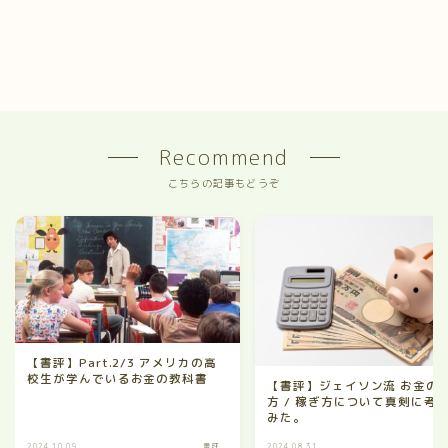
Recommend
こちらの記事もどうぞ
【書評】Part.2/3 アメリカの高
校生が学んでいるお金の教科書
【書評】ジェイソン流 お金の
方 / 稼ぎ方について真剣に考
みた。
2024.10.09
書評
2024.08.31