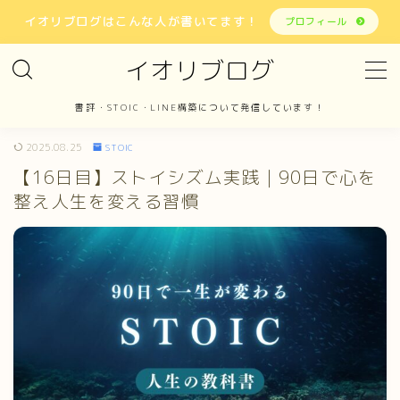
イオリブログはこんな人が書いてます！
プロフィール
イオリブログ
MENU
書評・STOIC・LINE構築について発信しています！
ホーム
2025.08.25
STOIC
【16日目】ストイシズム実践｜90日で心を
書評
整え人生を変える習慣
STOIC
LINE構築
報告
お問い合わせ