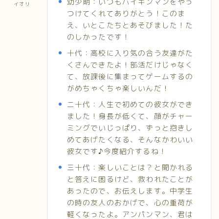
幼少期：いつもバイキンマンをやっ
イオリ
つけてくれてありがとう！このま
え、いとこたちとあそびました！た
のしかったです！
十代：高校に入り気の合う友達がた
くさんできたよ！部活だけじゃなく
て、放課後に集まってゲームするの
がめちゃくちゃ楽しいんだ！
二十代：人生で初めての彼女ができ
ました！身長が低くて、顔がチャー
ミングでいじっぱり、ずっと抱きし
めてあげたくなる、そんなかわいい
彼女です♪今度紹介するね！
三十代：楽しいことは？と聞かれる
と答えに困るけど、救われたことが
あったので、お伝えします。中学生
の時の友人のおかげで、心の重荷が
軽くなったよ。アンパンマン、君は