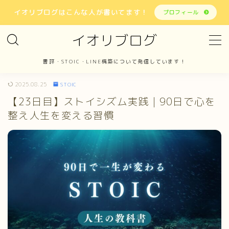
イオリブログはこんな人が書いてます！
プロフィール
イオリブログ
MENU
書評・STOIC・LINE構築について発信しています！
ホーム
2025.08.25
STOIC
【23日目】ストイシズム実践｜90日で心を
書評
整え人生を変える習慣
STOIC
LINE構築
報告
お問い合わせ