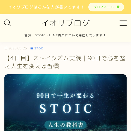
イオリブログはこんな人が書いてます！
プロフィール
イオリブログ
MENU
書評・STOIC・LINE構築について発信しています！
ホーム
2025.08.25
STOIC
【4日目】ストイシズム実践｜90日で心を整
書評
え人生を変える習慣
STOIC
LINE構築
報告
お問い合わせ