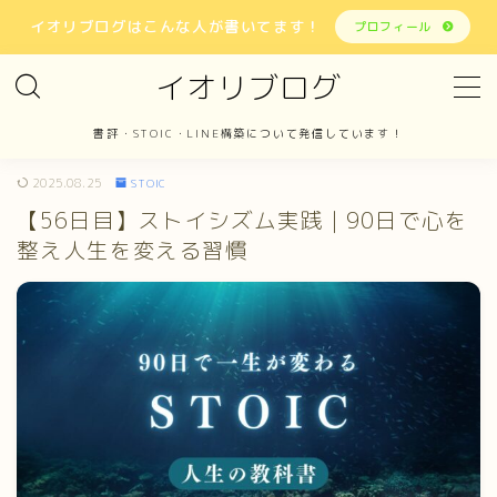
イオリブログはこんな人が書いてます！
プロフィール
イオリブログ
MENU
書評・STOIC・LINE構築について発信しています！
ホーム
2025.08.25
STOIC
【56日目】ストイシズム実践｜90日で心を
書評
整え人生を変える習慣
STOIC
LINE構築
報告
お問い合わせ