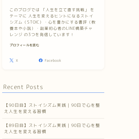
このブログでは 「人生を立て直す挑戦」 を
テーマに 人生を変えるヒントになるストイ
シズム（STOIC）・心を豊かにする書評（教
養本や小説）・副業初心者のLINE構築チャ
レンジ の3つを発信しています！
プロフィールを読む
X
Facebook
Recent Posts
【90日目】ストイシズム実践｜90日で心を整
え人生を変える習慣
【89日目】ストイシズム実践｜90日で心を整
え人生を変える習慣