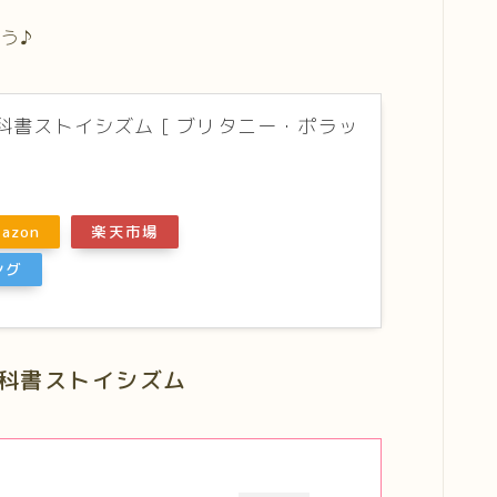
う♪
の教科書ストイシズム [ ブリタニー・ポラッ
azon
楽天市場
ング
の教科書ストイシズム