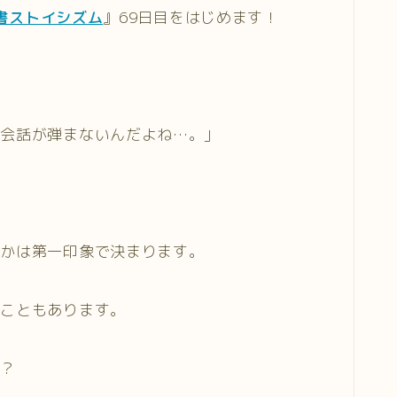
科書ストイシズム
』69日目をはじめます！
、会話が弾まないんだよね…。」
？
るかは第一印象で決まります。
てこともあります。
か？