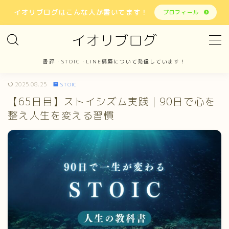
イオリブログはこんな人が書いてます！
プロフィール
イオリブログ
MENU
書評・STOIC・LINE構築について発信しています！
ホーム
2025.08.25
STOIC
【65日目】ストイシズム実践｜90日で心を
書評
整え人生を変える習慣
STOIC
LINE構築
報告
お問い合わせ