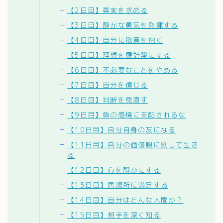
【2日目】真実を求める
【3日目】静かな勇気を発揮する
【4日目】自分に敬意を抱く
【5日目】理想を羅針盤にする
【6日目】不必要なことをやめる
【7日目】自分を信じる
【8日目】判断を見直す
【9日目】負の感情に支配されるな
【10日目】自分自身の友になる
【11日目】自分の価値観に則して生き
る
【12日目】心を静かにする
【13日目】居場所に満足する
【14日目】自分はどんな人間か？
【15日目】相手を深く知る