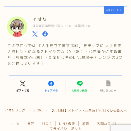
ABOUT ME
イオリ
建設業設備現場代理人 / LINE構築初心者
このブログでは 「人生を立て直す挑戦」 をテーマに 人生を変
えるヒントになるストイシズム（STOIC）・心を豊かにする書
評（教養本や小説）・副業初心者のLINE構築チャレンジ の3つ
を発信しています！
ポストする
シェアする
LINEで送る
URLをコピー
Follow Me
イオリブログ
STOIC
【65日目】ストイシズム実践｜90日で心を整え人生
＞
＞
ホーム
書評
STOIC
LINE構築
報告
お問い合わせ
プライバシーポリシー